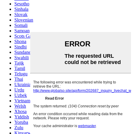
Sesotho
Sinhala
Slovak
Slovenian
Somali
Samoan
Scots Gaelic
Shona
Sindhi
Sundanese
Swahili
Tajik
Tamil
Telugu
Thai
Ukrainian
Urdu
Uzbek
Vietnamese
Welsh
Xhosa
Yiddish
Yoruba
Zulu
Kinyarwanda