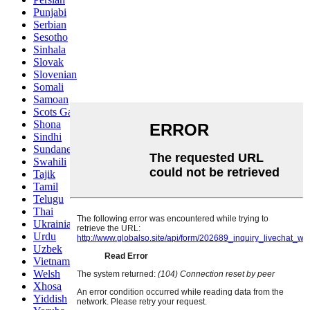
Punjabi
Serbian
Sesotho
Sinhala
Slovak
Slovenian
Somali
Samoan
Scots Gaelic
Shona
Sindhi
Sundanese
Swahili
Tajik
Tamil
Telugu
Thai
Ukrainian
Urdu
Uzbek
Vietnamese
Welsh
Xhosa
Yiddish